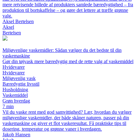
mere retvisende billede af produkters samlede bæredygtighed – fra
produktion til bortskaffelse – og gøre det lettere at træffe grønne
valg.
Aksel Bertelsen
Aksel
Bertelsen
Miljøvenlige vaskemidler: Sådan vælger du det bedste til din
vaskemaskine
Gør din tøjvask mere bæredygtig med de rette valg af vaskemiddel
Hvidevarer
Hvidevarer
Miljøvenlig vask
Bæredygtig livsstil
Husholdning
Vaskemiddel
Grøn hverdag
7 min
Vil du vaske rent med god samvittighed? Lær, hvordan du vælger
miljøvenlige vaskemidler, der både skåner naturen, passer på din
vaskemaskine og giver et flot vaskeresultat. Få praktiske tips til
dosering, temperatur og grønne vaner i hverdagen.
Jakob Hansen