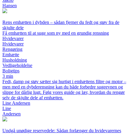
Jakob
Hansen
Rens emhætten i dybden – sådan fjerner du fedt og støv fra de
skjulte dele
Få emhætten til at suge som ny med en grundig rensning
Hvidevarer
Hvidevarer
Rengøring
Emhætte
Husholdning
Vedligeholdelse
Boligtips
3 min
Fedt, damp og støv sætter sig hurtigt i emhættens filtre og motor –
men med en dybderensning kan du både forbedre sugeevnen og
slippe for dårlig lugt. Følg vores guide og lær, hvordan du rengør
selv de skjulte dele af emhætten.
Line Andersen
Line
Andersen
Undgå unødige reservedele: Sådan forlænger du hvidevarernes