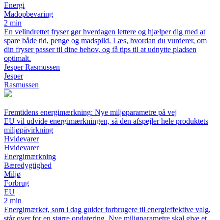
Energi
Madopbevaring
2 min
En velindrettet fryser gør hverdagen lettere og hjælper dig med at
spare både tid, penge og madspild. Læs, hvordan du vurderer, om
din fryser passer til dine behov, og få tips til at udnytte pladsen
optimalt.
Jesper Rasmussen
Jesper
Rasmussen
Fremtidens energimærkning: Nye miljøparametre på vej
EU vil udvide energimærkningen, så den afspejler hele produktets
miljøpåvirkning
Hvidevarer
Hvidevarer
Energimærkning
Bæredygtighed
Miljø
Forbrug
EU
2 min
Energimærket, som i dag guider forbrugere til energieffektive valg,
står over for en større opdatering. Nye miljøparametre skal give et