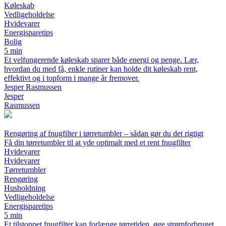
Køleskab
Vedligeholdelse
Hvidevarer
Energisparetips
Bolig
5 min
Et velfungerende køleskab sparer både energi og penge. Lær,
hvordan du med få, enkle rutiner kan holde dit køleskab rent,
effektivt og i topform i mange år fremover.
Jesper Rasmussen
Jesper
Rasmussen
Rengøring af fnugfilter i tørretumbler – sådan gør du det rigtigt
Få din tørretumbler til at yde optimalt med et rent fnugfilter
Hvidevarer
Hvidevarer
Tørretumbler
Rengøring
Husholdning
Vedligeholdelse
Energisparetips
5 min
Et tilstoppet fnugfilter kan forlænge tørretiden, øge strømforbruget