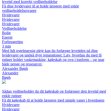
levetid med korrekt vedligeholdelse
Få dine hvidevarer til at holde længere med enkle
vedligeholdelsesvaner
Hvidevarer
Hvidevarer
Hvidevarer
Vedligeholdelse
Bolig
Energi
Forbrugertips
3 min
Med lidt regelmæssig pleje kan du forlænge levetiden på dine
hvidevarer og undgå dyre reparationer. Læs, hvordan du med få
rutiner holder vaskemaskine, køleskab og ovn i topform – og spar
både penge og ressourcer.
Alexander Bøgh
Alexander
Bøgh
Sådan vedligeholder du dit køleskab og forlænger dets levetid med
enkle rutiner
Få dit køleskab til at holde længere med simple vaner i hverdagen
Hvidevarer
Hvidevarer