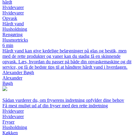
hårdt
Hvidevarer
Hvidevarer
Opvask
Hårdt vand
Husholdning
Rengøring
Husmortricks
6 min
Hårdt vand kan give kedelige belægninger på glas og bestik, men
med de rette produkter og vaner kan du stadig få en skinnende
opvask. Læs, hvordan du passer på både din opvaskemaskine og dit
service, og få de bedste tips til at håndtere hårdt vand i hverdagen.
Alexander Bøgh
Alexander
Bøgh
Sådan vurderer du, om fryserens indretning opfylder dine behov
Få mest muligt ud af din fryser med den rette indretning
Hvidevarer
Hvidevarer
Fryser
Husholdning
Køkken