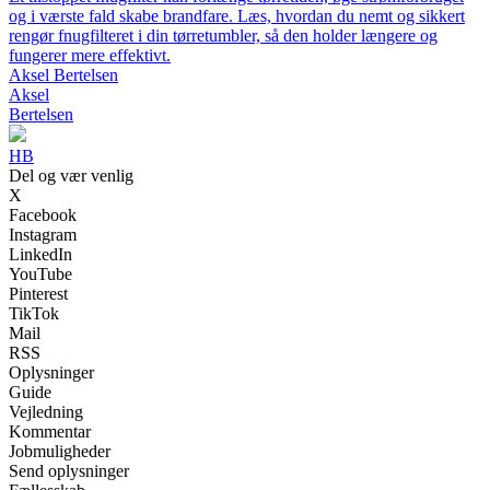
og i værste fald skabe brandfare. Læs, hvordan du nemt og sikkert
rengør fnugfilteret i din tørretumbler, så den holder længere og
fungerer mere effektivt.
Aksel Bertelsen
Aksel
Bertelsen
HB
Del og vær venlig
X
Facebook
Instagram
LinkedIn
YouTube
Pinterest
TikTok
Mail
RSS
Oplysninger
Guide
Vejledning
Kommentar
Jobmuligheder
Send oplysninger