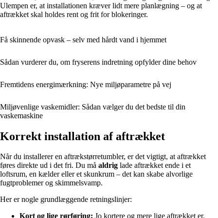
Ulempen er, at installationen kræver lidt mere planlægning – og at
aftrækket skal holdes rent og frit for blokeringer.
Få skinnende opvask – selv med hårdt vand i hjemmet
Sådan vurderer du, om fryserens indretning opfylder dine behov
Fremtidens energimærkning: Nye miljøparametre på vej
Miljøvenlige vaskemidler: Sådan vælger du det bedste til din
vaskemaskine
Korrekt installation af aftrækket
Når du installerer en aftrækstørretumbler, er det vigtigt, at aftrækket
føres direkte ud i det fri. Du må
aldrig
lade aftrækket ende i et
loftsrum, en kælder eller et skunkrum – det kan skabe alvorlige
fugtproblemer og skimmelsvamp.
Her er nogle grundlæggende retningslinjer:
Kort og lige rørføring:
Jo kortere og mere lige aftrækket er,