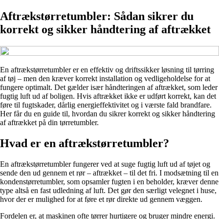
Aftrækstørretumbler: Sådan sikrer du
korrekt og sikker håndtering af aftrækket
En aftrækstørretumbler er en effektiv og driftssikker løsning til tørring
af tøj – men den kræver korrekt installation og vedligeholdelse for at
fungere optimalt. Det gælder især håndteringen af aftrækket, som leder
fugtig luft ud af boligen. Hvis aftrækket ikke er udført korrekt, kan det
føre til fugtskader, dårlig energieffektivitet og i værste fald brandfare.
Her får du en guide til, hvordan du sikrer korrekt og sikker håndtering
af aftrækket på din tørretumbler.
Hvad er en aftrækstørretumbler?
En aftrækstørretumbler fungerer ved at suge fugtig luft ud af tøjet og
sende den ud gennem et rør – aftrækket – til det fri. I modsætning til en
kondenstørretumbler, som opsamler fugten i en beholder, kræver denne
type altså en fast udledning af luft. Det gør den særligt velegnet i huse,
hvor der er mulighed for at føre et rør direkte ud gennem væggen.
Fordelen er, at maskinen ofte tørrer hurtigere og bruger mindre energi.