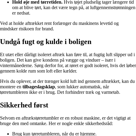
Hold øje med tørretiden.
Hvis tøjet pludselig tager længere tid
om at blive tørt, kan det være tegn på, at luftgennemstrømningen
er nedsat.
Ved at holde aftrækket rent forlænger du maskinens levetid og
mindsker risikoen for brand.
Undgå fugt og kulde i boligen
Et utæt eller dårligt isoleret aftræk kan føre til, at fugtig luft slipper ud i
boligen. Det kan give kondens på vægge og vinduer – især i
vintermånederne. Sørg derfor for, at røret er godt isoleret, hvis det løber
gennem kolde rum som loft eller kælder.
Hvis du oplever, at der trænger kold luft ind gennem aftrækket, kan du
montere en
tilbageslagsklap
, som lukker automatisk, når
tørretumbleren ikke er i brug. Det forhindrer træk og varmetab.
Sikkerhed først
Selvom en aftrækstørretumbler er en robust maskine, er det vigtigt at
bruge den med omtanke. Her er nogle enkle sikkerhedsråd:
Brug kun tørretumbleren, når du er hjemme.