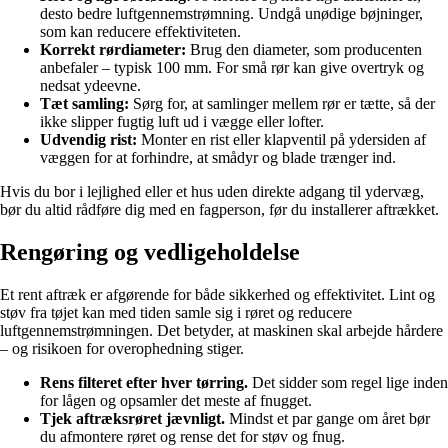
desto bedre luftgennemstrømning. Undgå unødige bøjninger,
som kan reducere effektiviteten.
Korrekt rørdiameter:
Brug den diameter, som producenten
anbefaler – typisk 100 mm. For små rør kan give overtryk og
nedsat ydeevne.
Tæt samling:
Sørg for, at samlinger mellem rør er tætte, så der
ikke slipper fugtig luft ud i vægge eller lofter.
Udvendig rist:
Monter en rist eller klapventil på ydersiden af
væggen for at forhindre, at smådyr og blade trænger ind.
Hvis du bor i lejlighed eller et hus uden direkte adgang til ydervæg,
bør du altid rådføre dig med en fagperson, før du installerer aftrækket.
Rengøring og vedligeholdelse
Et rent aftræk er afgørende for både sikkerhed og effektivitet. Lint og
støv fra tøjet kan med tiden samle sig i røret og reducere
luftgennemstrømningen. Det betyder, at maskinen skal arbejde hårdere
– og risikoen for overophedning stiger.
Rens filteret efter hver tørring.
Det sidder som regel lige inden
for lågen og opsamler det meste af fnugget.
Tjek aftræksrøret jævnligt.
Mindst et par gange om året bør
du afmontere røret og rense det for støv og fnug.